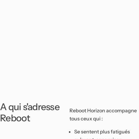
,
p
a
r
f
u
m
.
.
.
A qui s'adresse
Reboot Horizon accompagne
Reboot
tous ceux qui :
Se sentent plus fatigués