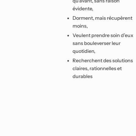
qu’avant, sans raison
évidente,
Dorment, mais récupèrent
moins,
Veulent prendre soin d’eux
sans bouleverser leur
quotidien,
Recherchent des solutions
claires, rationnelles et
durables
N
R
Vo
of